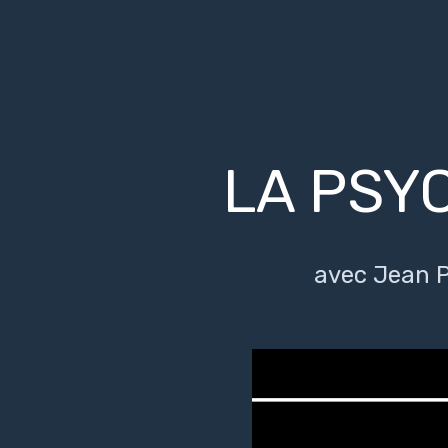
LA PSY
avec Jean P
Video
Player